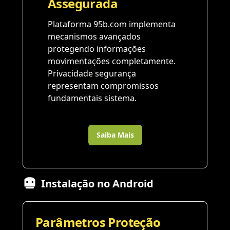
Assegurada
Plataforma 95b.com implementa
mecanismos avançados
protegendo informações
movimentações completamente.
Privacidade segurança
representam compromissos
fundamentais sistema.
Saiba Mais
Instalação no Android
Parâmetros Proteção