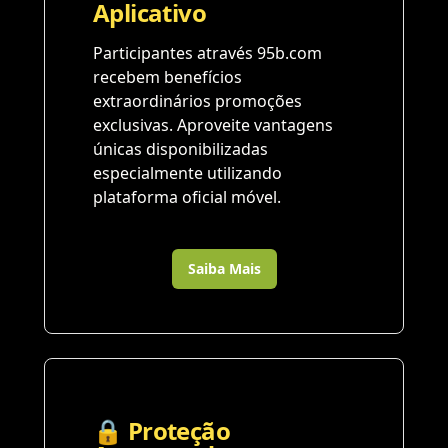
Aplicativo
Participantes através 95b.com
recebem benefícios
extraordinários promoções
exclusivas. Aproveite vantagens
únicas disponibilizadas
especialmente utilizando
plataforma oficial móvel.
Saiba Mais
🔒 Proteção