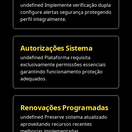
undefined Implemente verificação dupla
configure alertas segurança protegendo
perfil integralmente.
Autorizações Sistema
undefined Plataforma requisita
exclusivamente permissões essenciais
garantindo funcionamento proteção
adequados.
Renovações Programadas
undefined Preserve sistema atualizado
aproveitando recursos recentes
melhorias implementadas